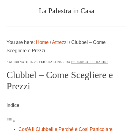
Skip
Skip
Skip
La Palestra in Casa
to
to
to
main
primary
footer
content
sidebar
COSTRUIRE
UNA
PALESTRA
You are here:
Home
/
Attrezzi
/
Clubbel – Come
IN
CASA
Scegliere e Prezzi
AGGIORNATO IL
23 FEBBRAIO 2025
DA
FEDERICO FERRARINI
Clubbel – Come Scegliere e
Prezzi
Indice
Cos’è il Clubbell e Perché è Così Particolare