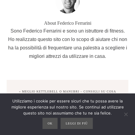
About
Federico Ferrarini
Sono Federico Ferrarini e sono un istruttore di fitness.
Ho realizzato questo sito con lo scopo di aiutare chi non
ha la possibilità di frequentare una palestra a scegliere i
migliori attrezzi da utilizzare in casa.
PREVIOUS
« MEGLIO KETTLEBELL O MANUBRI – CONSIGLI SU COSA
POST:
SCEGLIERE
Utilizziamo i cookie per essere sicuri che tu possa avere la
migliore esperienza sul nostro sito. Se continui ad utilizzare
questo sito noi assumiamo che tu ne sia felice.
NEXT
BATTLE ROPE – COME SCEGLIERE, OPINIONI E PREZZI »
POST:
OK
LEGGI DI PIÙ