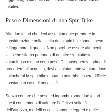
intuitivi.
Peso e Dimensioni di una Spin Bike
Altri due fattori che devi assolutamente prendere in
considerazione nella scelta della spin bike sono il peso
e l’ingombro di questa. Non potrebbe essere altrimenti,
visto che stiamo parlando di un attrezzo piuttosto
voluminoso e di un certo peso. Di conseguenza, prima di
procedere all’acquisto, devi assolutamente valutare dove
collocherai la spin bike e quanto potrebbe essere difficile
spostarla in caso di necessità.
Senza contare che peso ed ingombro sono due fattori
che ti consentono di valutare l’effettiva solidità
dell’attrezzo, modelli eccessivamente leggeri e dalle