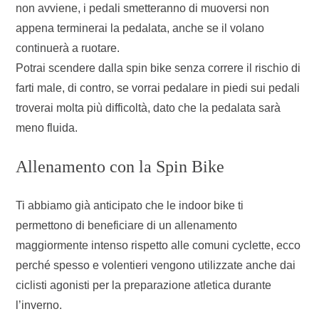
non avviene, i pedali smetteranno di muoversi non
appena terminerai la pedalata, anche se il volano
continuerà a ruotare.
Potrai scendere dalla spin bike senza correre il rischio di
farti male, di contro, se vorrai pedalare in piedi sui pedali
troverai molta più difficoltà, dato che la pedalata sarà
meno fluida.
Allenamento con la Spin Bike
Ti abbiamo già anticipato che le indoor bike ti
permettono di beneficiare di un allenamento
maggiormente intenso rispetto alle comuni cyclette, ecco
perché spesso e volentieri vengono utilizzate anche dai
ciclisti agonisti per la preparazione atletica durante
l’inverno.