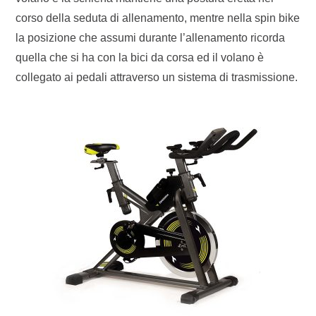
corso della seduta di allenamento, mentre nella spin bike
la posizione che assumi durante l’allenamento ricorda
quella che si ha con la bici da corsa ed il volano è
collegato ai pedali attraverso un sistema di trasmissione.