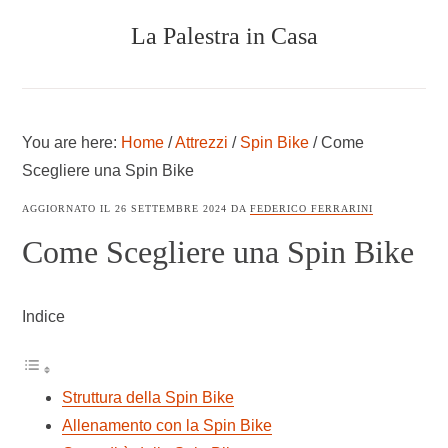
Skip
Skip
Skip
La Palestra in Casa
to
to
to
main
primary
footer
content
sidebar
COSTRUIRE
UNA
PALESTRA
You are here:
Home
/
Attrezzi
/
Spin Bike
/
Come
IN
CASA
Scegliere una Spin Bike
AGGIORNATO IL
26 SETTEMBRE 2024
DA
FEDERICO FERRARINI
Come Scegliere una Spin Bike
Indice
Struttura della Spin Bike
Allenamento con la Spin Bike