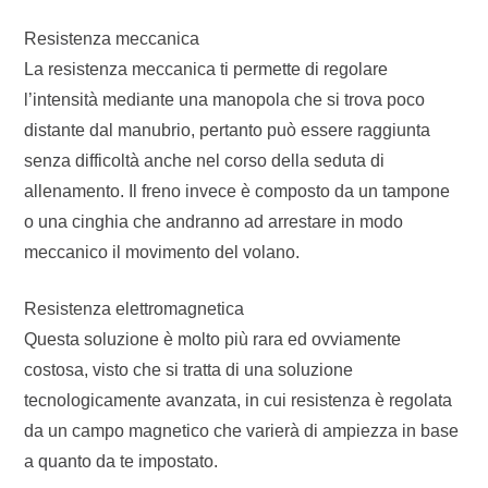
Resistenza meccanica
La resistenza meccanica ti permette di regolare
l’intensità mediante una manopola che si trova poco
distante dal manubrio, pertanto può essere raggiunta
senza difficoltà anche nel corso della seduta di
allenamento. Il freno invece è composto da un tampone
o una cinghia che andranno ad arrestare in modo
meccanico il movimento del volano.
Resistenza elettromagnetica
Questa soluzione è molto più rara ed ovviamente
costosa, visto che si tratta di una soluzione
tecnologicamente avanzata, in cui resistenza è regolata
da un campo magnetico che varierà di ampiezza in base
a quanto da te impostato.