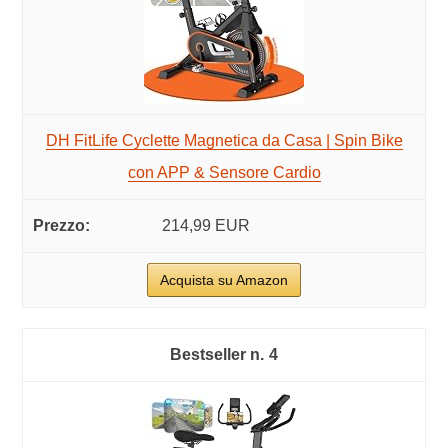
DH FitLife Cyclette Magnetica da Casa | Spin Bike
con APP & Sensore Cardio
214,99 EUR
Acquista su Amazon
4