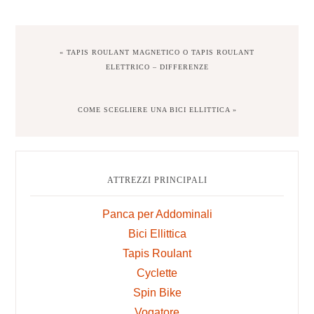
PREVIOUS
« TAPIS ROULANT MAGNETICO O TAPIS ROULANT
POST:
ELETTRICO – DIFFERENZE
NEXT
COME SCEGLIERE UNA BICI ELLITTICA »
POST:
Primary
Sidebar
ATTREZZI PRINCIPALI
Panca per Addominali
Bici Ellittica
Tapis Roulant
Cyclette
Spin Bike
Vogatore