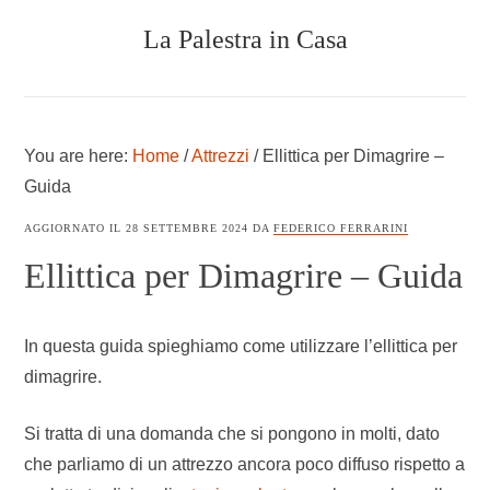
Skip
Skip
Skip
La Palestra in Casa
to
to
to
main
primary
footer
content
sidebar
COSTRUIRE
UNA
PALESTRA
You are here:
Home
/
Attrezzi
/
Ellittica per Dimagrire –
IN
CASA
Guida
AGGIORNATO IL
28 SETTEMBRE 2024
DA
FEDERICO FERRARINI
Ellittica per Dimagrire – Guida
In questa guida spieghiamo come utilizzare l’ellittica per
dimagrire.
Si tratta di una domanda che si pongono in molti, dato
che parliamo di un attrezzo ancora poco diffuso rispetto a