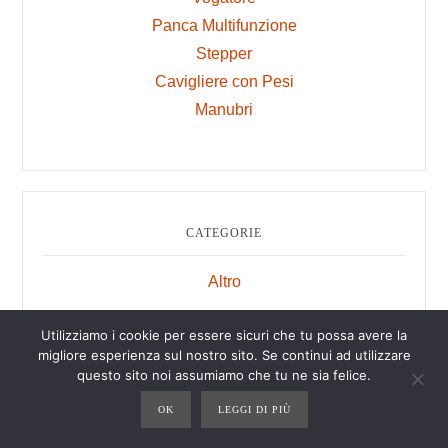
Panca Multifunzione
Stepper
Cavigliere con Pesi
Manubri
CATEGORIE
Altro
Attrezzi
Utilizziamo i cookie per essere sicuri che tu possa avere la
Allenamento a Corpo Libero
migliore esperienza sul nostro sito. Se continui ad utilizzare
Altri Attrezzi
questo sito noi assumiamo che tu ne sia felice.
Attrezzi per Allenamento in Sospensione
OK
LEGGI DI PIÙ
Cyclette