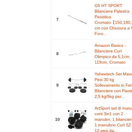
G5 HT SPORT
Bilanciere Palestra
Pesistica
7
Cromato【150,180,
cm con Chiusura a 
Foro...
Amazon Basics -
Bilanciere Curl
8
Olimpico da 5,1cm,
119cm, Cromato
Yaheetech Set Man
Pesi 30 kg
9
Sollevamento in Fer
Bilanciere con Piast
2,5 kg/5kg per...
ArtSport set di man
corti 3in1 con 2
10
manubri, 1 bilancier
1 manubrio Curl SZ 
12 pesi da...