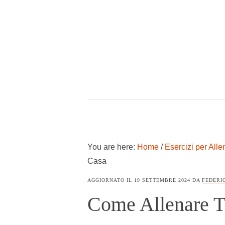
Skip
Skip
Skip
to
to
to
main
primary
footer
content
sidebar
COSTRUIRE
UNA
PALESTRA
IN
CASA
You are here:
Home
/
Esercizi per Alle
Casa
AGGIORNATO IL
19 SETTEMBRE 2024
DA
FEDERI
Come Allenare T