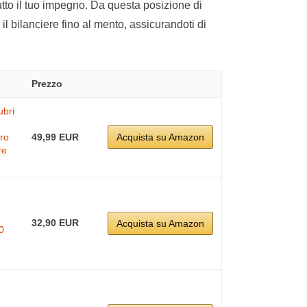
tutto il tuo impegno. Da questa posizione di
 il bilanciere fino al mento, assicurandoti di
Prezzo
ubri
ro
49,99 EUR
Acquista su Amazon
re
32,90 EUR
Acquista su Amazon
0