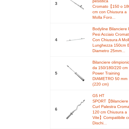
pesistica
3
Cromato【150 o 18
cm con Chiusura a
Molla Foro...
Bodyline Bilanciere
Pesi Acciaio Croma
4
Con Chiusura A Mol
Lunghezza 150cm 
Diametro 25mm...
Bilanciere olimpioni
da 150/180/220 cm
5
Power Training
DIAMETRO 50 mm
(220 cm)
G5 HT
SPORT【Bilanciere
Curl Palestra Crom
6
120 cm Chiusura a
Vite】Compatibile c
Dischi...