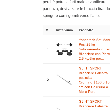
perché potresti farti male e vanificare 
partenza, devi alzare le braccia tirando
spingere con i gomiti verso l’alto.
#
Anteprima
Prodotto
Yaheetech Set Man
Pesi 25 kg
1
Sollevamento in Fer
Bilanciere con Piast
2,5 kg/5kg per...
G5 HT SPORT
Bilanciere Palestra
pesistica
2
Cromato【150 o 18
cm con Chiusura a
Molla Foro...
G5 HT SPORT
Bilanciere Palestra