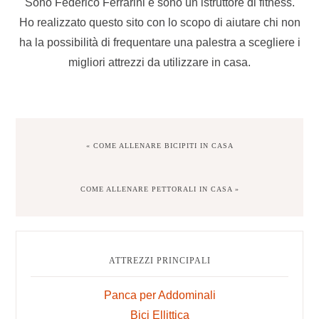
Sono Federico Ferrarini e sono un istruttore di fitness.
Ho realizzato questo sito con lo scopo di aiutare chi non
ha la possibilità di frequentare una palestra a scegliere i
migliori attrezzi da utilizzare in casa.
PREVIOUS
« COME ALLENARE BICIPITI IN CASA
POST:
NEXT
COME ALLENARE PETTORALI IN CASA »
POST:
Primary
Sidebar
ATTREZZI PRINCIPALI
Panca per Addominali
Bici Ellittica