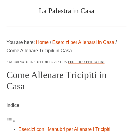
Skip
Skip
Skip
La Palestra in Casa
to
to
to
main
primary
footer
content
sidebar
COSTRUIRE
UNA
PALESTRA
You are here:
Home
/
Esercizi per Allenarsi in Casa
/
IN
CASA
Come Allenare Tricipiti in Casa
AGGIORNATO IL
1 OTTOBRE 2024
DA
FEDERICO FERRARINI
Come Allenare Tricipiti in
Casa
Indice
Esercizi con i Manubri per Allenare i Tricipiti