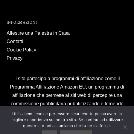
Footer
INFORMAZIONI
Allestire una Palestra in Casa
Contatti
Cookie Policy
Privacy
Il sito partecipa a programmi di affiliazione come il
Programma Affiliazione Amazon EU, un programma di
affiliazione che permette ai siti web di percepire una
commissione pubblicitaria pubblicizzando e fornendo
link al sito Amazon.it. In qualità di Affiliato Amazon, il
Utilizziamo i cookie per essere sicuri che tu possa avere la
migliore esperienza sul nostro sito. Se continui ad utilizzare
presente sito riceve un guadagno per ciascun acquisto
questo sito noi assumiamo che tu ne sia felice.
idoneo.