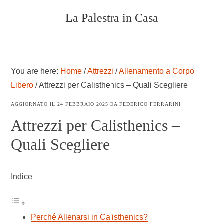
Skip
Skip
Skip
La Palestra in Casa
to
to
to
main
primary
footer
content
sidebar
COSTRUIRE
UNA
PALESTRA
You are here:
Home
/
Attrezzi
/
Allenamento a Corpo
IN
CASA
Libero
/
Attrezzi per Calisthenics​ – Quali Scegliere
AGGIORNATO IL
24 FEBBRAIO 2025
DA
FEDERICO FERRARINI
Attrezzi per Calisthenics​ –
Quali Scegliere
Indice
Perché Allenarsi in Calisthenics?