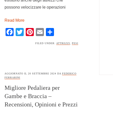
esistono anche degli attrezzi che
possono velocizzare le operazioni
Read More
Facebook
Twitter
Pinterest
Email
Condividi
FILED UNDER:
ATTREZZI
,
PESI
AGGIORNATO IL
20 SETTEMBRE 2024
DA
FEDERICO
FERRARINI
Migliore Pedaliera per
Gambe e Braccia –
Recensioni, Opinioni e Prezzi