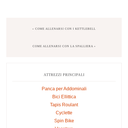
PREVIOUS
« COME ALLENARSI CON I KETTLEBELL
POST:
NEXT
COME ALLENARSI CON LA SPALLIERA »
POST:
Primary
Sidebar
ATTREZZI PRINCIPALI
Panca per Addominali
Bici Ellittica
Tapis Roulant
Cyclette
Spin Bike