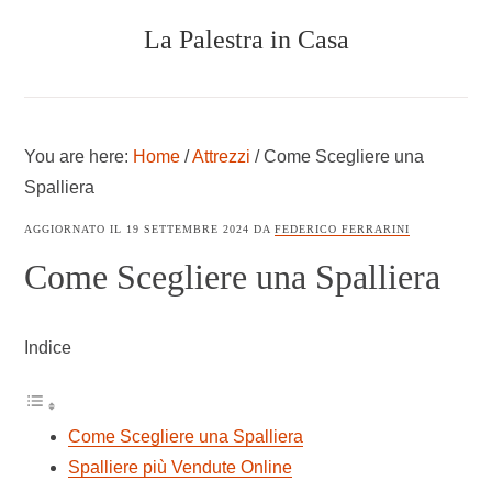
Skip
Skip
Skip
La Palestra in Casa
to
to
to
main
primary
footer
content
sidebar
COSTRUIRE
UNA
PALESTRA
You are here:
Home
/
Attrezzi
/
Come Scegliere una
IN
CASA
Spalliera
AGGIORNATO IL
19 SETTEMBRE 2024
DA
FEDERICO FERRARINI
Come Scegliere una Spalliera
Indice
Come Scegliere una Spalliera
Spalliere più Vendute Online