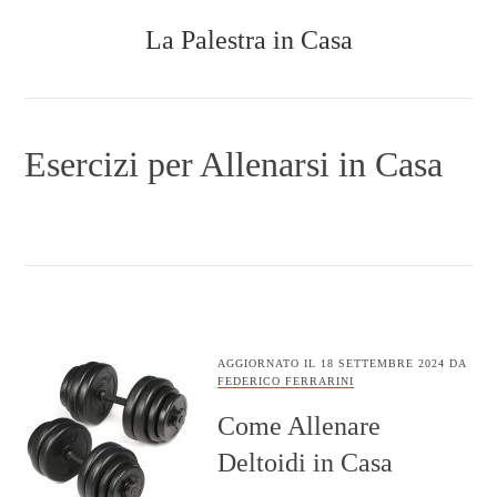
Skip
Skip
Skip
La Palestra in Casa
to
to
to
main
primary
footer
content
sidebar
COSTRUIRE
UNA
PALESTRA
Esercizi per Allenarsi in Casa
IN
CASA
AGGIORNATO IL
18 SETTEMBRE 2024
DA
FEDERICO FERRARINI
Come Allenare
Deltoidi in Casa