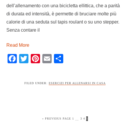
dell’allenamento con una bicicletta ellittica, che a parità
di durata ed intensità, è permette di bruciare molte più
calorie di una seduta sul tapis roulant o su uno stepper.
Senza contare il
Read More
Facebook
Twitter
Pinterest
Email
Condividi
FILED UNDER:
ESERCIZI PER ALLENARSI IN CASA
GO
PAGE
PAGE
PAGE
PAGE
«
PREVIOUS PAGE
1
INTERIM
3
4
5
…
TO
PAGES